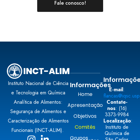
Fale conosco!
Informaçõ
Instituto Nacional de Ciência
Informações
E-mail
:
e Tecnologia em Química
Home
flancas@iqsc.usp
Analítica de Alimentos:
Contate-
Apresentação
nos
:
(16)
Segurança de Alimentos e
3373-9984
Objetivos
Caracterização de Alimentos
Localização
:
Comitês
Instituto de
Funcionais (INCT-ALIM).
Química de
Grupos
São Carlos